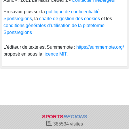
Auric - 72021 Le Mans Cedex 2 -
Contacter l'hébergeur
En savoir plus sur la
politique de confidentialité
Sportsregions
, la
charte de gestion des cookies
et les
conditions générales d’utilisation de la plateforme
Sportsregions
L'éditeur de texte est Summernote :
https://summernote.org/
proposé en sous la
licence MIT
.
SPORTS
REGIONS
385534
visites