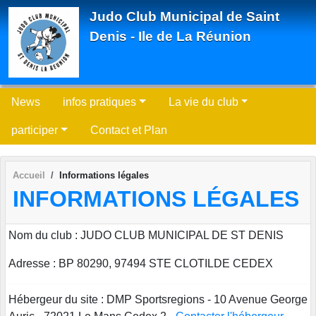
Panneau de gestion des cookies
Judo Club Municipal de Saint
Denis - Ile de La Réunion
News
infos pratiques
La vie du club
participer
Contact et Plan
Accueil
Informations légales
INFORMATIONS LÉGALES
Nom du club : JUDO CLUB MUNICIPAL DE ST DENIS
Adresse : BP 80290, 97494 STE CLOTILDE CEDEX
Hébergeur du site : DMP Sportsregions - 10 Avenue George