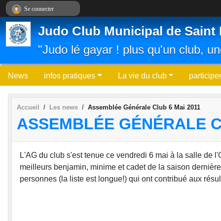
Panneau de gestion des cookies
Se connecter
Judo Club Municipal de Saint 
"Judo lé gayar ! plus qu'un club, un
News
infos pratiques
La vie du club
participe
Accueil
Les news
Assemblée Générale Club 6 Mai 2011
ASSEMBLÉE GÉNÉRALE CL
L'AG du club s'est tenue ce vendredi 6 mai à la salle de 
meilleurs benjamin, minime et cadet de la saison dernière 
personnes (la liste est longue!) qui ont contribué aux résu