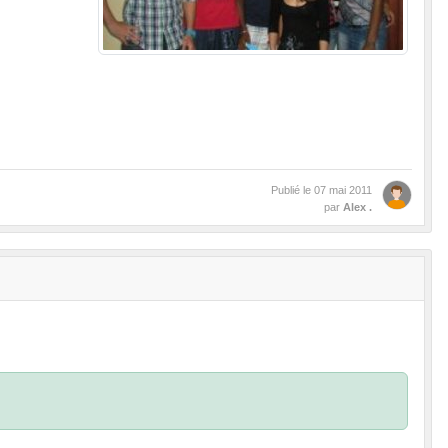
Publié le
07 mai 2011
par
Alex .