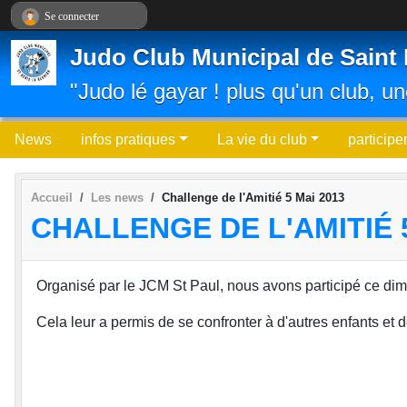
Panneau de gestion des cookies
Se connecter
Judo Club Municipal de Saint 
"Judo lé gayar ! plus qu'un club, un
News
infos pratiques
La vie du club
participe
Accueil
Les news
Challenge de l'Amitié 5 Mai 2013
CHALLENGE DE L'AMITIÉ 5
Organisé par le JCM St Paul, nous avons participé ce di
Cela leur a permis de se confronter à d'autres enfants et 