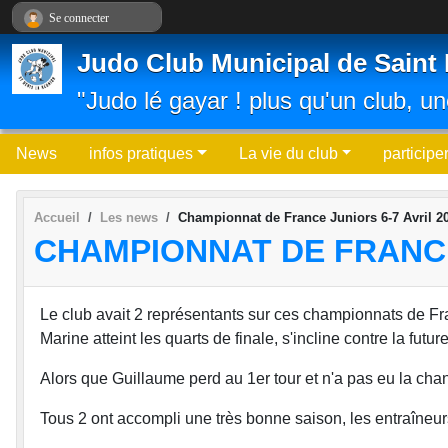
Panneau de gestion des cookies
Se connecter
Judo Club Municipal de Saint 
"Judo lé gayar ! plus qu'un club, un
News
infos pratiques
La vie du club
participe
Accueil
Les news
Championnat de France Juniors 6-7 Avril 2
CHAMPIONNAT DE FRANCE 
Le club avait 2 représentants sur ces championnats de 
Marine atteint les quarts de finale, s'incline contre la fu
Alors que Guillaume perd au 1er tour et n'a pas eu la cha
Tous 2 ont accompli une très bonne saison, les entraîneurs