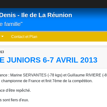
Denis - Ile de La Réunion
e famille"
r
Contact et Plan
013
JUNIORS 6-7 AVRIL 2013
France : Marine SERVANTES (-78 kgs) et Guillaume RIVIERE (-8
ture championne de France et finit 7ème de la compétition.
nce d'être repêché.
 sont fiers d'eux.