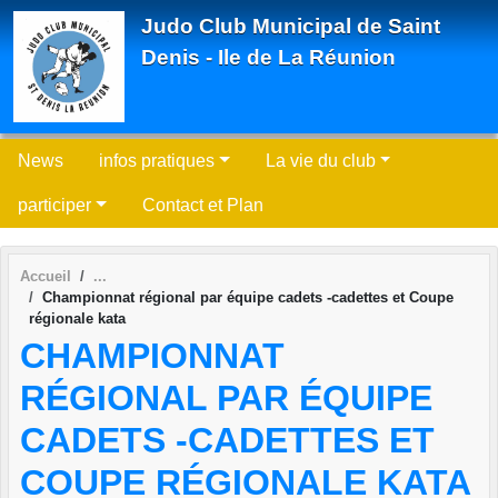
Panneau de gestion des cookies
Judo Club Municipal de Saint
Denis - Ile de La Réunion
News
infos pratiques
La vie du club
participer
Contact et Plan
Accueil
Championnat régional par équipe cadets -cadettes et Coupe
régionale kata
CHAMPIONNAT
RÉGIONAL PAR ÉQUIPE
CADETS -CADETTES ET
COUPE RÉGIONALE KATA