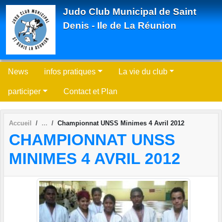
Panneau de gestion des cookies
Judo Club Municipal de Saint
Denis - Ile de La Réunion
News
infos pratiques
La vie du club
participer
Contact et Plan
Accueil
Championnat UNSS Minimes 4 Avril 2012
CHAMPIONNAT UNSS
MINIMES 4 AVRIL 2012