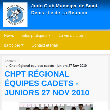
Panneau de gestion des cookies
Judo Club Municipal de Saint
Denis - Ile de La Réunion
News
infos pratiques
La vie du club
participer
Contact et Plan
Accueil
Chpt régional équipes cadets - juniors 27 Nov 2010
CHPT RÉGIONAL
ÉQUIPES CADETS -
JUNIORS 27 NOV 2010