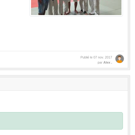
Publié le
07 nov. 2017
par
Alex .