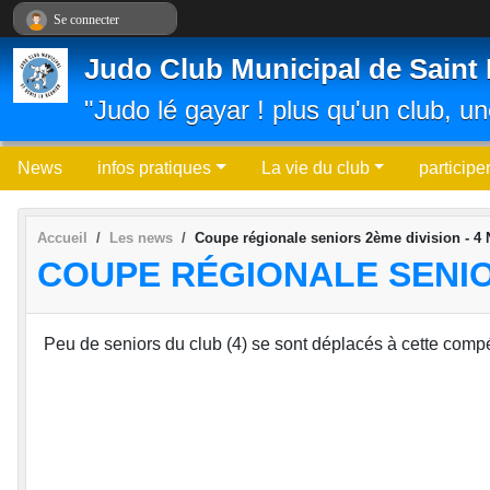
Panneau de gestion des cookies
Se connecter
Judo Club Municipal de Saint 
"Judo lé gayar ! plus qu'un club, un
News
infos pratiques
La vie du club
participe
Accueil
Les news
Coupe régionale seniors 2ème division - 4
COUPE RÉGIONALE SENIOR
Peu de seniors du club (4) se sont déplacés à cette compét