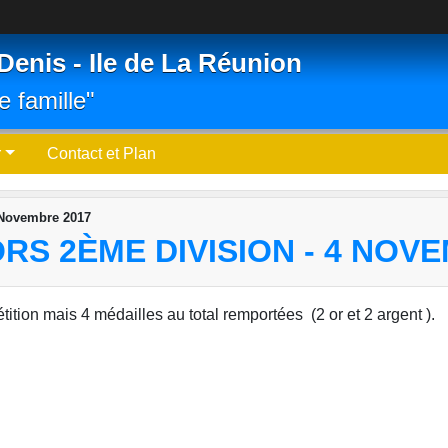
Denis - Ile de La Réunion
e famille"
r
Contact et Plan
 Novembre 2017
S 2ÈME DIVISION - 4 NOVE
ition mais 4 médailles au total remportées (2 or et 2 argent ).