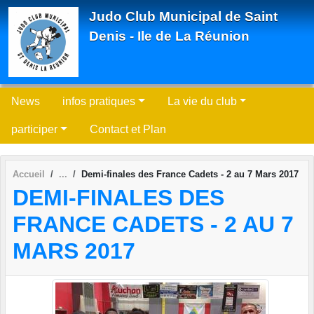
Panneau de gestion des cookies
Judo Club Municipal de Saint
Denis - Ile de La Réunion
News
infos pratiques
La vie du club
participer
Contact et Plan
Accueil
Demi-finales des France Cadets - 2 au 7 Mars 2017
DEMI-FINALES DES
FRANCE CADETS - 2 AU 7
MARS 2017