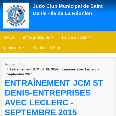
Panneau de gestion des cookies
Judo Club Municipal de Saint
Denis - Ile de La Réunion
News
infos pratiques
La vie du club
participer
Contact et Plan
Accueil
Entraînement JCM ST DENIS-Entreprises avec Leclerc -
Septembre 2015
ENTRAÎNEMENT JCM ST
DENIS-ENTREPRISES
AVEC LECLERC -
SEPTEMBRE 2015