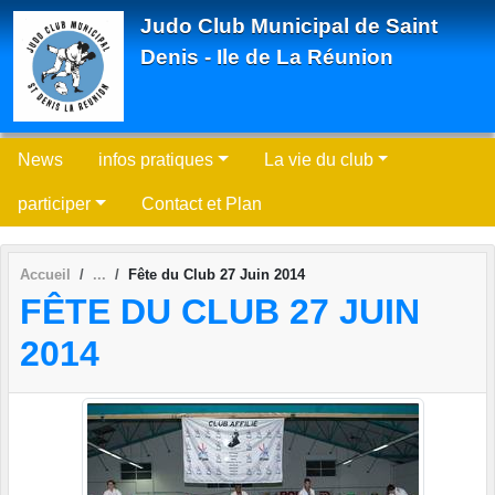
Panneau de gestion des cookies
Judo Club Municipal de Saint
Denis - Ile de La Réunion
News
infos pratiques
La vie du club
participer
Contact et Plan
Accueil
Fête du Club 27 Juin 2014
FÊTE DU CLUB 27 JUIN
2014