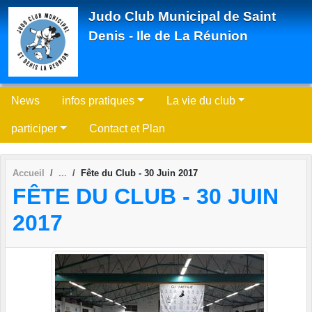
Panneau de gestion des cookies
Judo Club Municipal de Saint
Denis - Ile de La Réunion
News
infos pratiques
La vie du club
participer
Contact et Plan
Accueil
Fête du Club - 30 Juin 2017
FÊTE DU CLUB - 30 JUIN
2017