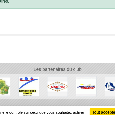
ires.
Les partenaires du club
Ch
nne le contrôle sur ceux que vous souhaitez activer
Tout accepte