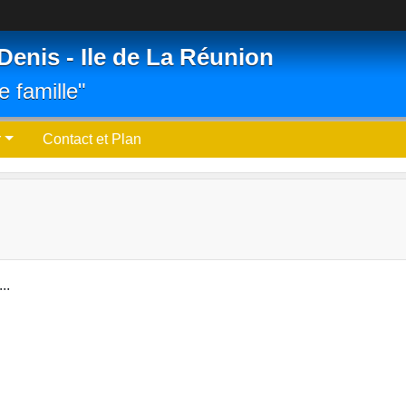
Denis - Ile de La Réunion
e famille"
r
Contact et Plan
..