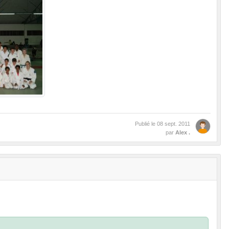
Publié le
08 sept. 2011
par
Alex .