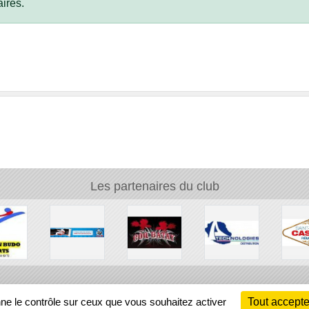
ires.
Les partenaires du club
Ch
nne le contrôle sur ceux que vous souhaitez activer
Tout accepte