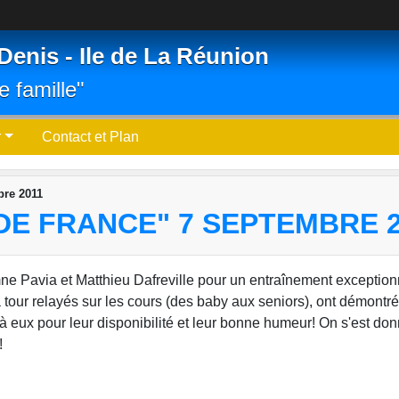
Denis - Ile de La Réunion
e famille"
r
Contact et Plan
bre 2011
DE FRANCE" 7 SEPTEMBRE 2
omne Pavia et Matthieu Dafreville pour un entraînement exception
tour relayés sur les cours (des baby aux seniors), ont démontré
 à eux pour leur disponibilité et leur bonne humeur! On s'est do
!