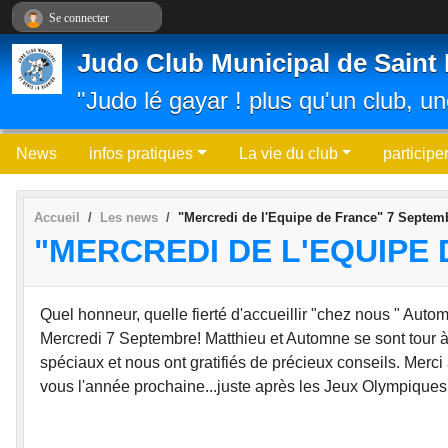
Panneau de gestion des cookies
Se connecter
Judo Club Municipal de Saint 
"Judo lé gayar ! plus qu'un club, un
News
infos pratiques
La vie du club
participe
Accueil
Les news
"Mercredi de l'Equipe de France" 7 Septem
"MERCREDI DE L'EQUIPE 
Quel honneur, quelle fierté d'accueillir "chez nous " Aut
Mercredi 7 Septembre! Matthieu et Automne se sont tour à 
spéciaux et nous ont gratifiés de précieux conseils. Merci
vous l'année prochaine...juste après les Jeux Olympiques