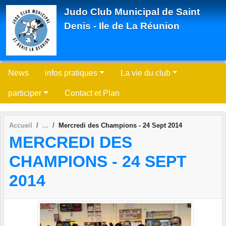
Panneau de gestion des cookies
Judo Club Municipal de Saint
Denis - Ile de La Réunion
News
infos pratiques
La vie du club
participer
Contact et Plan
Accueil
Mercredi des Champions - 24 Sept 2014
MERCREDI DES
CHAMPIONS - 24 SEPT
2014