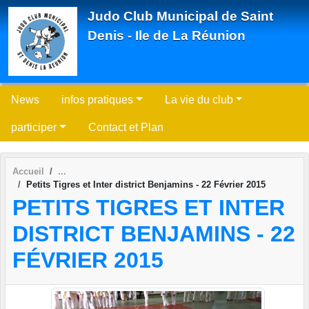
Panneau de gestion des cookies
Judo Club Municipal de Saint
Denis - Ile de La Réunion
News
infos pratiques
La vie du club
participer
Contact et Plan
Accueil
Petits Tigres et Inter district Benjamins - 22 Février 2015
PETITS TIGRES ET INTER
DISTRICT BENJAMINS - 22
FÉVRIER 2015