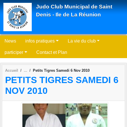
Panneau de gestion des cookies
Judo Club Municipal de Saint
Denis - Ile de La Réunion
News
infos pratiques
La vie du club
participer
Contact et Plan
Accueil
Petits Tigres Samedi 6 Nov 2010
PETITS TIGRES SAMEDI 6
NOV 2010