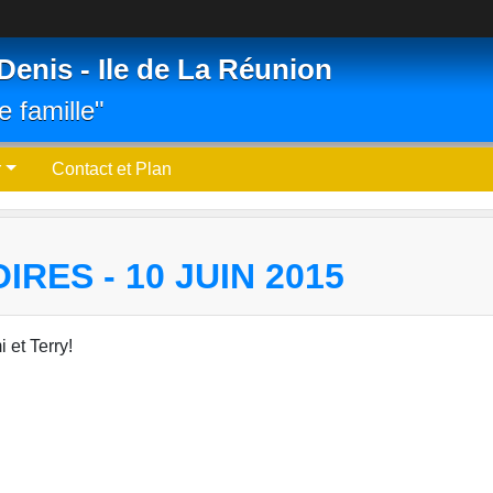
Denis - Ile de La Réunion
e famille"
r
Contact et Plan
RES - 10 JUIN 2015
 et Terry!