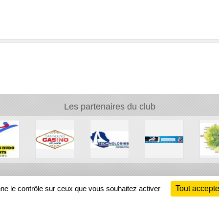
Les partenaires du club
Ch
nne le contrôle sur ceux que vous souhaitez activer
Tout accepte
Information