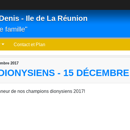
Denis - Ile de La Réunion
e famille"
r
Contact et Plan
embre 2017
IONYSIENS - 15 DÉCEMBRE
honneur de nos champions dionysiens 2017!