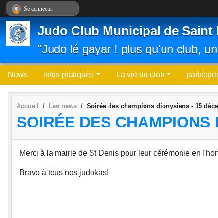
Panneau de gestion des cookies
Se connecter
Judo Club Municipal de Saint 
"Judo lé gayar ! plus qu'un club, un
News
infos pratiques
La vie du club
participe
Accueil
Les news
Soirée des champions dionysiens - 15 déc
SOIRÉE DES CHAMPIONS D
Merci à la mairie de St Denis pour leur cérémonie en l'
Bravo à tous nos judokas!