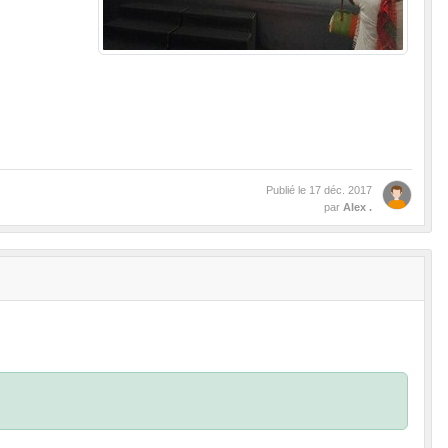
Publié le
17 déc. 2017
par
Alex .