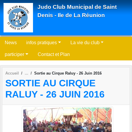
Panneau de gestion des cookies
Judo Club Municipal de Saint
Denis - Ile de La Réunion
News
infos pratiques
La vie du club
participer
Contact et Plan
Accueil
Sortie au Cirque Raluy - 26 Juin 2016
SORTIE AU CIRQUE
RALUY - 26 JUIN 2016