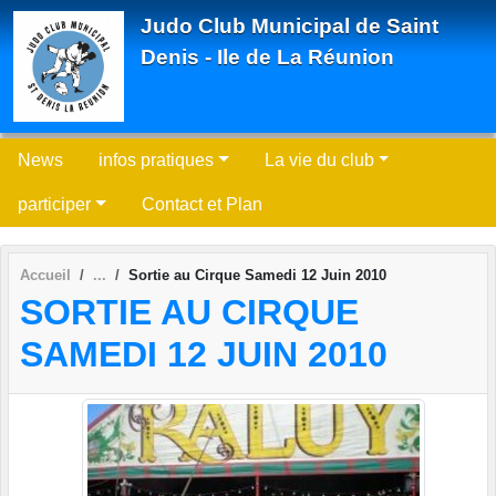
Panneau de gestion des cookies
Judo Club Municipal de Saint
Denis - Ile de La Réunion
News
infos pratiques
La vie du club
participer
Contact et Plan
Accueil
Sortie au Cirque Samedi 12 Juin 2010
SORTIE AU CIRQUE
SAMEDI 12 JUIN 2010