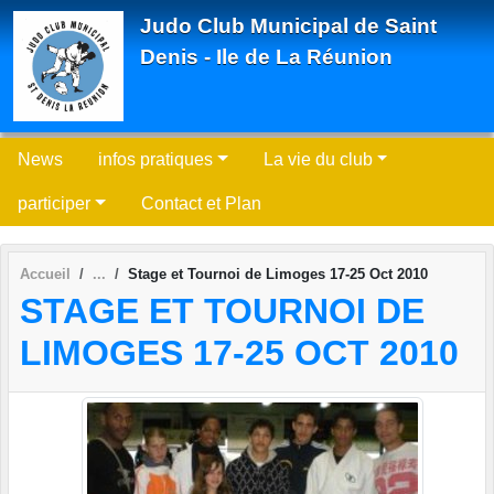
Panneau de gestion des cookies
Judo Club Municipal de Saint
Denis - Ile de La Réunion
News
infos pratiques
La vie du club
participer
Contact et Plan
Accueil
Stage et Tournoi de Limoges 17-25 Oct 2010
STAGE ET TOURNOI DE
LIMOGES 17-25 OCT 2010