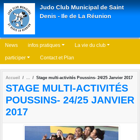
Panneau de gestion des cookies
Judo Club Municipal de Saint
Denis - Ile de La Réunion
News
infos pratiques
La vie du club
participer
Contact et Plan
Accueil
Stage multi-activités Poussins- 24/25 Janvier 2017
STAGE MULTI-ACTIVITÉS
POUSSINS- 24/25 JANVIER
2017