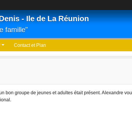
Denis - Ile de La Réunion
e famille"
r
Contact et Plan
, un bon groupe de jeunes et adultes était présent. Alexandre v
ional.