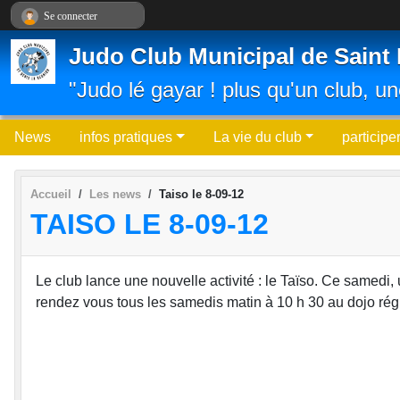
Panneau de gestion des cookies
Se connecter
Judo Club Municipal de Saint 
"Judo lé gayar ! plus qu'un club, un
News
infos pratiques
La vie du club
participe
Accueil
Les news
Taiso le 8-09-12
TAISO LE 8-09-12
Le club lance une nouvelle activité : le Taïso. Ce samedi
rendez vous tous les samedis matin à 10 h 30 au dojo rég