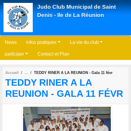
Panneau de gestion des cookies
Judo Club Municipal de Saint
Denis - Ile de La Réunion
News
infos pratiques
La vie du club
participer
Contact et Plan
Accueil
TEDDY RINER A LA REUNION - Gala 11 févr
TEDDY RINER A LA
REUNION - GALA 11 FÉVR