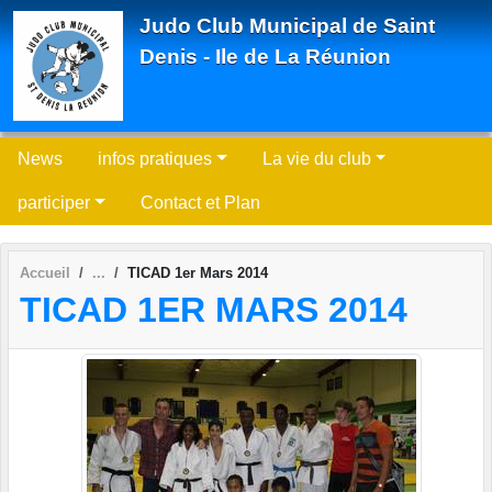
Panneau de gestion des cookies
Judo Club Municipal de Saint
Denis - Ile de La Réunion
News
infos pratiques
La vie du club
participer
Contact et Plan
Accueil
TICAD 1er Mars 2014
TICAD 1ER MARS 2014