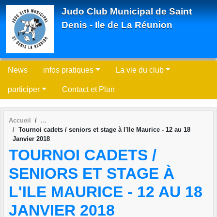
Panneau de gestion des cookies
Judo Club Municipal de Saint
Denis - Ile de La Réunion
News
infos pratiques
La vie du club
participer
Contact et Plan
Accueil
Tournoi cadets / seniors et stage à l'Ile Maurice - 12 au 18
Janvier 2018
TOURNOI CADETS /
SENIORS ET STAGE À
L'ILE MAURICE - 12 AU 18
JANVIER 2018