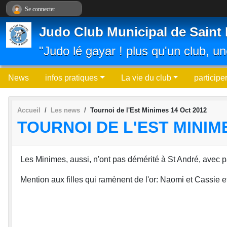
Panneau de gestion des cookies
Se connecter
Judo Club Municipal de Saint 
"Judo lé gayar ! plus qu'un club, un
News
infos pratiques
La vie du club
participe
Accueil
Les news
Tournoi de l'Est Minimes 14 Oct 2012
TOURNOI DE L'EST MINIME
Les Minimes, aussi, n'ont pas démérité à St André, avec 
Mention aux filles qui ramènent de l'or: Naomi et Cassie 