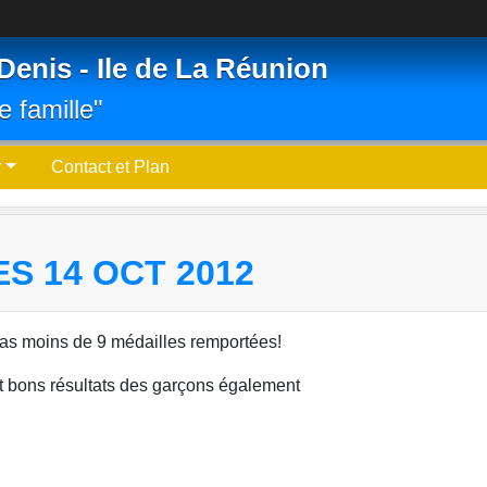
Denis - Ile de La Réunion
e famille"
r
Contact et Plan
S 14 OCT 2012
pas moins de 9 médailles remportées!
et bons résultats des garçons également