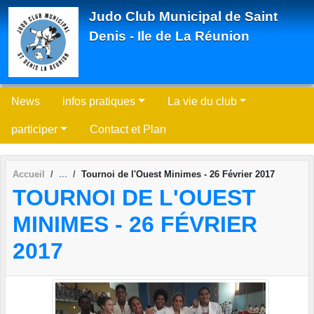
Panneau de gestion des cookies
Judo Club Municipal de Saint
Denis - Ile de La Réunion
News
infos pratiques
La vie du club
participer
Contact et Plan
Accueil
Tournoi de l'Ouest Minimes - 26 Février 2017
TOURNOI DE L'OUEST
MINIMES - 26 FÉVRIER
2017