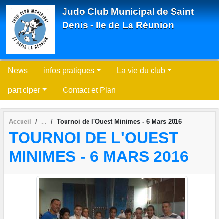
Panneau de gestion des cookies
Judo Club Municipal de Saint
Denis - Ile de La Réunion
News
infos pratiques
La vie du club
participer
Contact et Plan
Accueil
Tournoi de l'Ouest Minimes - 6 Mars 2016
TOURNOI DE L'OUEST
MINIMES - 6 MARS 2016