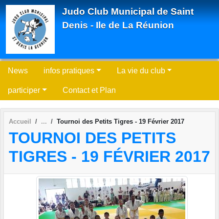
Panneau de gestion des cookies
Judo Club Municipal de Saint
Denis - Ile de La Réunion
News
infos pratiques
La vie du club
participer
Contact et Plan
Accueil
Tournoi des Petits Tigres - 19 Février 2017
TOURNOI DES PETITS
TIGRES - 19 FÉVRIER 2017