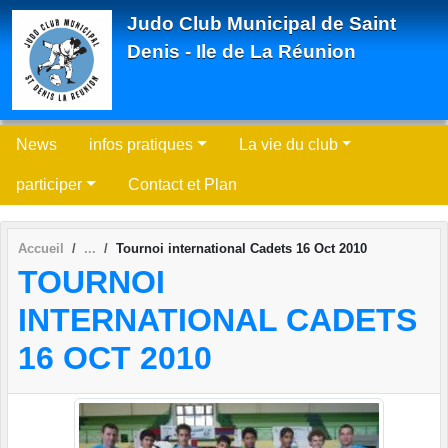
Panneau de gestion des cookies
Judo Club Municipal de Saint
Denis - Ile de La Réunion
News
infos pratiques
La vie du club
participer
Contact et Plan
Accueil
Tournoi international Cadets 16 Oct 2010
TOURNOI
INTERNATIONAL CADETS
16 OCT 2010