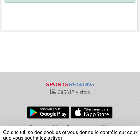
SPORTS
REGIONS
385617
visites
Charte cookies
Gestion des cookies
Ce site utilise des cookies et vous donne le contrôle sur ceux
Informations légales
Signaler un contenu inapproprié
que vous souhaitez activer