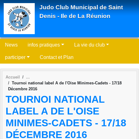
Panneau de gestion des cookies
Judo Club Municipal de Saint
Denis - Ile de La Réunion
News
infos pratiques
La vie du club
participer
Contact et Plan
Accueil
Tournoi national label A de l'Oise Minimes-Cadets - 17/18
Décembre 2016
TOURNOI NATIONAL
LABEL A DE L'OISE
MINIMES-CADETS - 17/18
DÉCEMBRE 2016