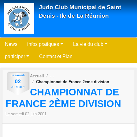
Panneau de gestion des cookies
Judo Club Municipal de Saint
Denis - Ile de La Réunion
News
infos pratiques
La vie du club
participer
Contact et Plan
Le
samedi
Accueil
02
Championnat de France 2ème division
JUIN
2001
CHAMPIONNAT DE
FRANCE 2ÈME DIVISION
Le
samedi
02
juin
2001