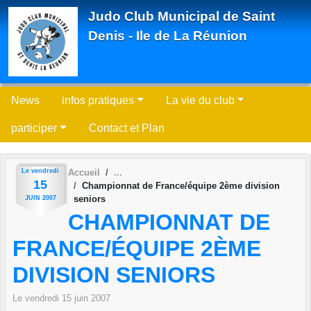
Panneau de gestion des cookies
Judo Club Municipal de Saint
Denis - Ile de La Réunion
News
infos pratiques
La vie du club
participer
Contact et Plan
Le
vendredi
Accueil
15
Championnat de France/équipe 2ème division
seniors
JUIN
2007
CHAMPIONNAT DE
FRANCE/ÉQUIPE 2ÈME
DIVISION SENIORS
Le
vendredi
15
juin
2007