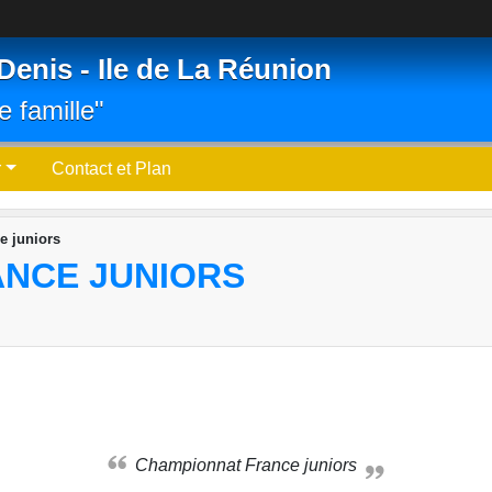
Denis - Ile de La Réunion
e famille"
r
Contact et Plan
e juniors
NCE JUNIORS
Championnat France juniors