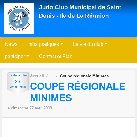
Panneau de gestion des cookies
Judo Club Municipal de Saint
Denis - Ile de La Réunion
News
infos pratiques
La vie du club
participer
Contact et Plan
Le
dimanche
Accueil
Coupe régionale Minimes
27
COUPE RÉGIONALE
AVRIL
2008
MINIMES
Le
dimanche
27
avril
2008