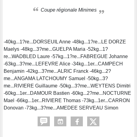
Coupe régionale Minimes
-40kg...1?re...DORSEUIL Anne -48kg...1?re...LE DORZE
Maelys -48kg...3?me...GUELPA Maria -52kg...1?
re...WADBLED Laure -57kg...1?re...FABREGUE Johanne
-63kg...3?me...LEFEVRE Alice -34kg...1er...CAMPECH
Benjamin -42kg...3?me...ALRIC Franck -46kg...2?
me...ANGAMA LATCHOUMY Samuel -50kg...3?
me...RIVIERE Guillaume -50kg...3?me...WEYTENS Dimitri
-60kg...1er...DAMOUR Bastien -60kg...2?me...NOCTURNE
Mael -66kg...1er...RIVIERE Thomas -73kg...1er...CARRON
Donovan -73kg...3?me...AMEDEE SERVEAU Simon