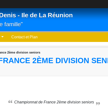
Denis - Ile de La Réunion
e famille"
r
Contact et Plan
nce 2ème division seniors
FRANCE 2ÈME DIVISION SEN
Championnat de France 2ème division seniors