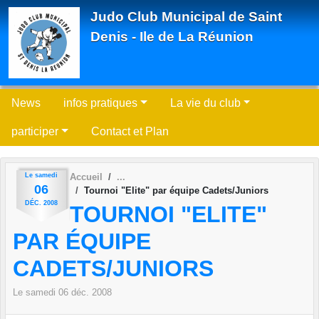
Panneau de gestion des cookies
Judo Club Municipal de Saint
Denis - Ile de La Réunion
News
infos pratiques
La vie du club
participer
Contact et Plan
Le
samedi
Accueil
06
Tournoi "Elite" par équipe Cadets/Juniors
DÉC.
2008
TOURNOI "ELITE"
PAR ÉQUIPE
CADETS/JUNIORS
Le
samedi
06
déc.
2008