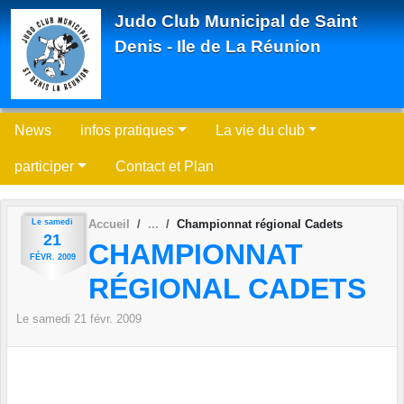
Panneau de gestion des cookies
Judo Club Municipal de Saint
Denis - Ile de La Réunion
News
infos pratiques
La vie du club
participer
Contact et Plan
Le
samedi
Accueil
Championnat régional Cadets
21
CHAMPIONNAT
FÉVR.
2009
RÉGIONAL CADETS
Le
samedi
21
févr.
2009