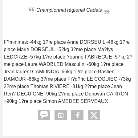
Championnat régional Cadets
F?minines: -44kg 1?re place Anne DORSEUIL -48kg 1?re
place Marie DORSEUIL -52kg 3?me place Ma?lys
LEDORZE -57kg 1?re place Yoanne FABREGUE -57kg 2?
me place Laure WADBLED Masculin: -60kg 1?re place
Jean laurent CAMLINDIA -66kg 1?re place Bastien
DAMOUR -66kg 3?me place Fr?d?ric LE COGUIEC -73kg
2?me place Thomas RIVIERE -81kg 2?me place Jean
Ren? DEGUIGNE -90kg 2?me place Donovan CARRON
+90kg 1?re place Simon AMEDEE SERVEAUX