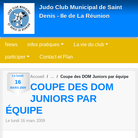
Panneau de gestion des cookies
Judo Club Municipal de Saint
Denis - Ile de La Réunion
News
infos pratiques
La vie du club
participer
Contact et Plan
Le
lundi
Accueil
Coupe des DOM Juniors par équipe
16
COUPE DES DOM
MARS
2009
JUNIORS PAR
ÉQUIPE
Le
lundi
16
mars
2009