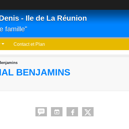
Denis - Ile de La Réunion
e famille"
r
Contact et Plan
 Benjamins
NAL BENJAMINS