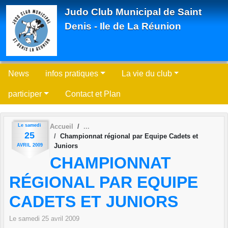
Panneau de gestion des cookies
Judo Club Municipal de Saint
Denis - Ile de La Réunion
News
infos pratiques
La vie du club
participer
Contact et Plan
Le
samedi
Accueil
25
Championnat régional par Equipe Cadets et
Juniors
AVRIL
2009
CHAMPIONNAT
RÉGIONAL PAR EQUIPE
CADETS ET JUNIORS
Le
samedi
25
avril
2009