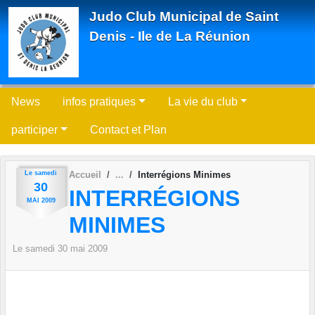
Panneau de gestion des cookies
Judo Club Municipal de Saint
Denis - Ile de La Réunion
News
infos pratiques
La vie du club
participer
Contact et Plan
Le
samedi
Accueil
Interrégions Minimes
30
INTERRÉGIONS
MAI
2009
MINIMES
Le
samedi
30
mai
2009