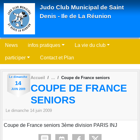
Panneau de gestion des cookies
Judo Club Municipal de Saint
Denis - Ile de La Réunion
News
infos pratiques
La vie du club
participer
Contact et Plan
Le
dimanche
Accueil
Coupe de France seniors
14
COUPE DE FRANCE
JUIN
2009
SENIORS
Le
dimanche
14
juin
2009
Coupe de France seniors 3ème division PARIS INJ