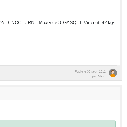
E L?o 3. NOCTURNE Maxence 3. GASQUE Vincent -42 kgs
Publié le
30 sept. 2012
par
Alex .