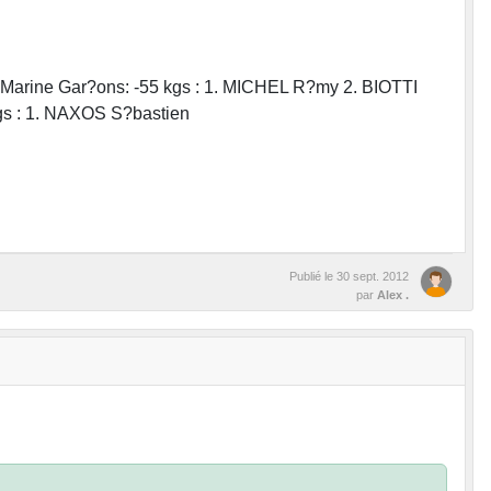
 Marine Gar?ons: -55 kgs : 1. MICHEL R?my 2. BIOTTI
kgs : 1. NAXOS S?bastien
Publié le
30 sept. 2012
par
Alex .