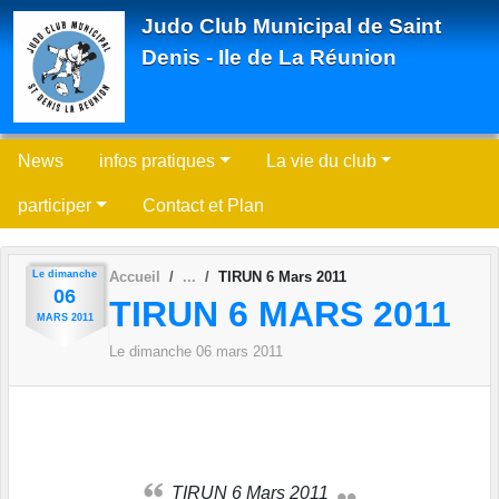
Panneau de gestion des cookies
Judo Club Municipal de Saint
Denis - Ile de La Réunion
News
infos pratiques
La vie du club
participer
Contact et Plan
Le
dimanche
Accueil
TIRUN 6 Mars 2011
06
TIRUN 6 MARS 2011
MARS
2011
Le
dimanche
06
mars
2011
TIRUN 6 Mars 2011