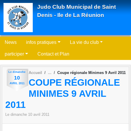
Panneau de gestion des cookies
Judo Club Municipal de Saint
Denis - Ile de La Réunion
News
infos pratiques
La vie du club
participer
Contact et Plan
Le
dimanche
Accueil
Coupe régionale Minimes 9 Avril 2011
10
COUPE RÉGIONALE
AVRIL
2011
MINIMES 9 AVRIL
2011
Le
dimanche
10
avril
2011