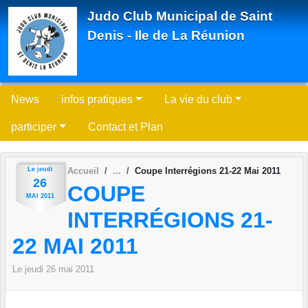
Panneau de gestion des cookies
Judo Club Municipal de Saint
Denis - Ile de La Réunion
News
infos pratiques
La vie du club
participer
Contact et Plan
Le
jeudi
Accueil
Coupe Interrégions 21-22 Mai 2011
26
COUPE
MAI
2011
INTERRÉGIONS 21-
22 MAI 2011
Le
jeudi
26
mai
2011